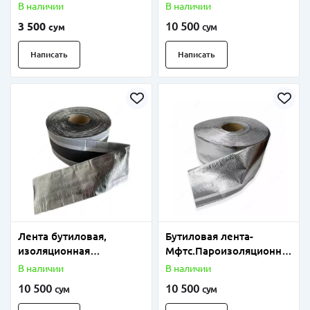
заполнения и
СНАРУЖИ.Гидроизоляци
В наличии
В наличии
уплотнения тех.проемов
онная мембрана
3 500
10 500
сум
сум
Написать
Написать
Лента бутиловая,
Бутиловая лента-
изоляционная
Мфтс.Пароизоляционна
фольгированная
я мембрана,оконная
В наличии
В наличии
СД(МТ)/ УФ-лучи
лента для ВНУТРЕННЕЙ
10 500
10 500
сум
сум
устойчива
отделки